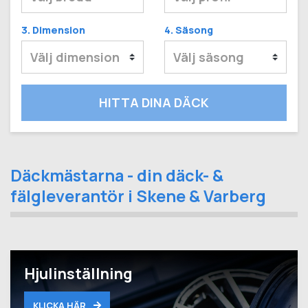
3. Dimension
4. Säsong
HITTA DINA DÄCK
Däckmästarna - din däck- &
fälgleverantör i Skene & Varberg
Hjulinställning
KLICKA HÄR