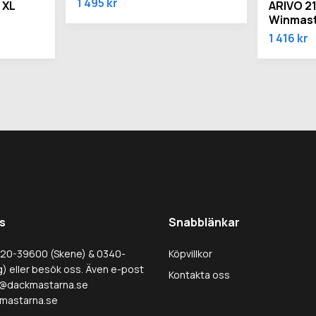
1 495 kr
 XL
ARIVO 2
Winmast
1 416 kr
s
Snabblänkar
320-39600 (Skene) & 0340-
Köpvillkor
) eller besök oss. Även e-post
Kontakta oss
@dackmastarna.se
mastarna.se