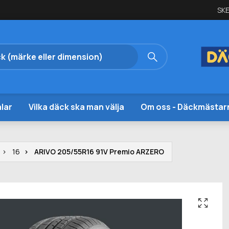
SKE
lar
Vilka däck ska man välja
Om oss - Däckmästar
16
ARIVO 205/55R16 91V Premio ARZERO