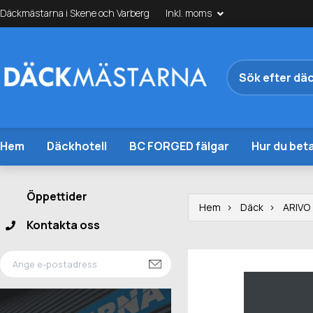
Däckmästarna i Skene och Varberg
Inkl. moms
Hem
Däckhotell
BC FORGED fälgar
Hur du beta
Öppettider
Hem
Däck
ARIVO
Kontakta oss