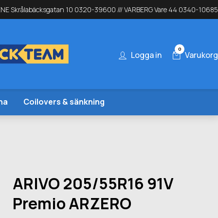
NE Skrålabäcksgatan 10 0320-39600 /// VARBERG Vare 44 0340-10685
0
Logga in
Varukorg
na
Coilovers & sänkning
ARIVO 205/55R16 91V
Premio ARZERO