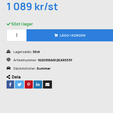
1 089 kr/st
50st i lager
LÄGG I KORGEN
Lagersaldo:
50st
Artikelnummer:
1620555ARI2EAR533F
Däckmönster:
Summer
Dela