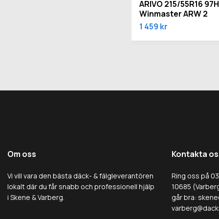
ARIVO 215/55R16 97H
Winmaster ARW 2
1 459 kr
Om oss
Kontakta os
Vi vill vara den bästa däck- & fälgleverantören
Ring oss på 0
lokalt där du får snabb och professionell hjälp
10685 (Varberg
i Skene & Varberg.
går bra:
skene
varberg@dack