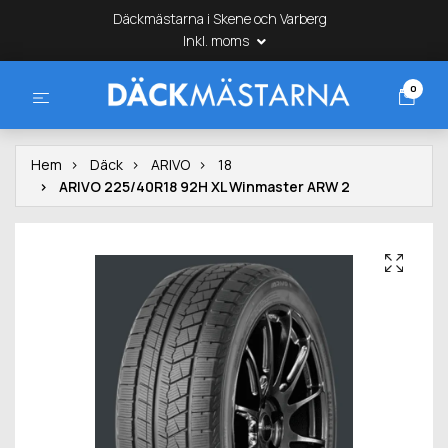
Däckmästarna i Skene och Varberg
Inkl. moms
0
Hem
Däck
ARIVO
18
ARIVO 225/40R18 92H XL Winmaster ARW 2