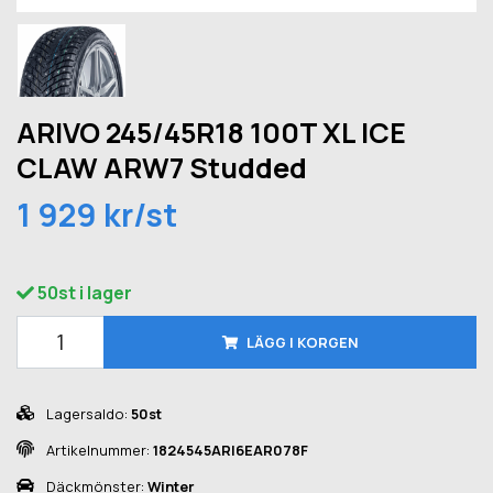
ARIVO 245/45R18 100T XL ICE
CLAW ARW7 Studded
1 929 kr/st
50st i lager
LÄGG I KORGEN
Lagersaldo:
50st
Artikelnummer:
1824545ARI6EAR078F
Däckmönster:
Winter