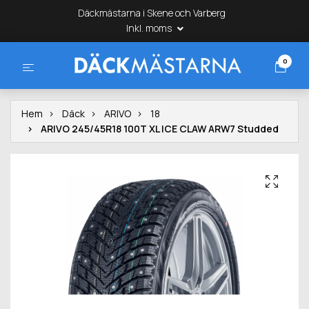
Däckmästarna i Skene och Varberg
Inkl. moms
0
Hem
Däck
ARIVO
18
ARIVO 245/45R18 100T XL ICE CLAW ARW7 Studded