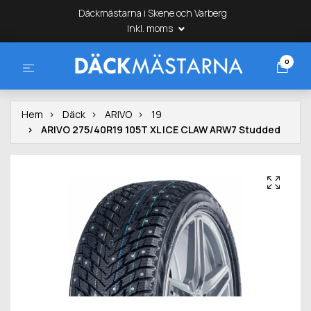
Däckmästarna i Skene och Varberg
Inkl. moms
0
Hem
Däck
ARIVO
19
ARIVO 275/40R19 105T XL ICE CLAW ARW7 Studded