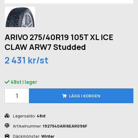
ARIVO 275/40R19 105T XL ICE
CLAW ARW7 Studded
2 431 kr/st
48st i lager
LÄGG I KORGEN
Lagersaldo:
48st
Artikelnummer:
1927540ARI6EAR096F
Däckmönster:
Winter