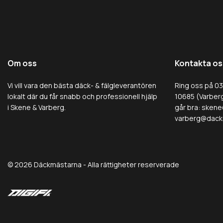
Om oss
Kontakta os
Vi vill vara den bästa däck- & fälgleverantören
Ring oss på 0
lokalt där du får snabb och professionell hjälp
10685 (Varberg
i Skene & Varberg.
går bra:
skene
varberg@dack
© 2026 Däckmästarna - Alla rättigheter reserverade