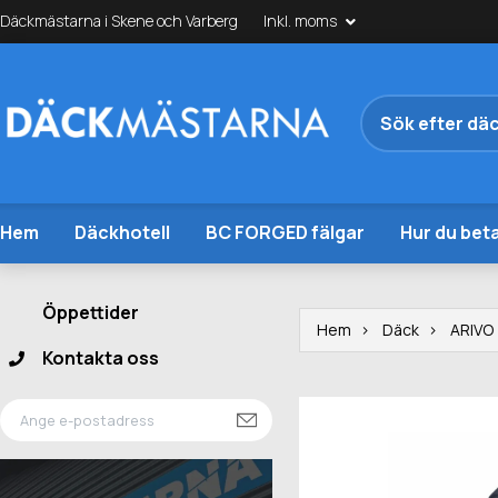
Däckmästarna i Skene och Varberg
Inkl. moms
Hem
Däckhotell
BC FORGED fälgar
Hur du beta
Öppettider
Hem
Däck
ARIVO
Kontakta oss