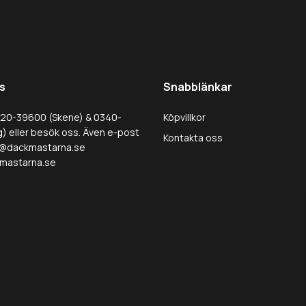
s
Snabblänkar
320-39600 (Skene) & 0340-
Köpvillkor
) eller besök oss. Även e-post
Kontakta oss
@dackmastarna.se
mastarna.se