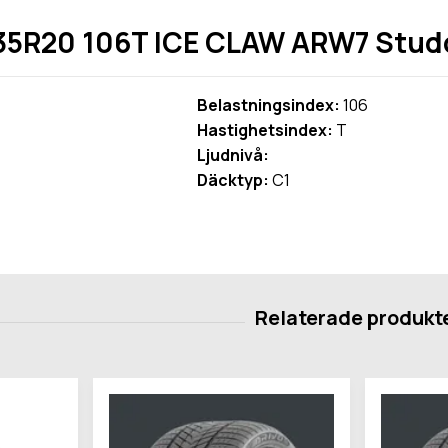
35R20 106T ICE CLAW ARW7 Stu
Belastningsindex:
106
Hastighetsindex:
T
Ljudnivå:
Däcktyp:
C1