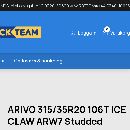
NE Skrålabäcksgatan 10 0320-39600 /// VARBERG Vare 44 0340-10685
0
Logga in
Varukorg
na
Coilovers & sänkning
ARIVO 315/35R20 106T ICE
CLAW ARW7 Studded