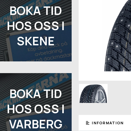
BOKA TID
HOS OSS I
SKENE
BOKA TID
HOS OSS I
VARBERG
INFORMATION