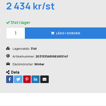
2 434 kr/st
31st i lager
LÄGG I KORGEN
Lagersaldo:
31st
Artikelnummer:
2031535ARI6EAR014F
Däckmönster:
Winter
Dela