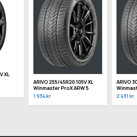
V XL
ARIVO 255/45R20 105V XL
ARIVO 3
Winmaster ProX ARW 5
Winmast
1 934 kr
2 431 kr