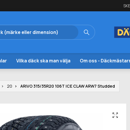
SKE
lar
Vilka däck ska man välja
Om oss - Däckmästar
20
ARIVO 315/35R20 106T ICE CLAW ARW7 Studded