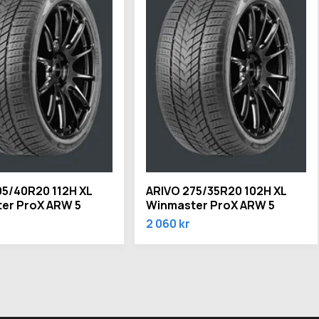
05/40R20 112H XL
ARIVO 275/35R20 102H XL
er ProX ARW 5
Winmaster ProX ARW 5
2 060 kr