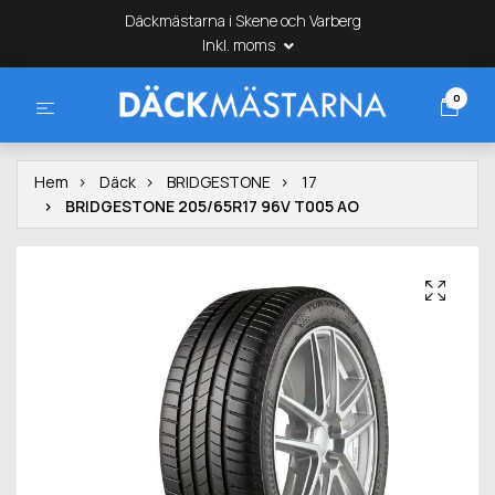
Däckmästarna i Skene och Varberg
Inkl. moms
0
Hem
Däck
BRIDGESTONE
17
BRIDGESTONE 205/65R17 96V T005 AO