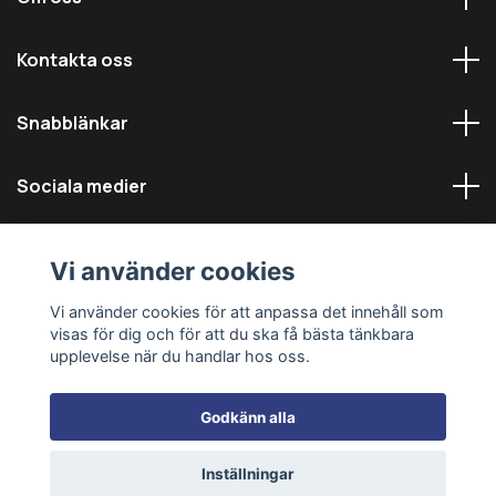
Kontakta oss
Snabblänkar
Sociala medier
Vi använder cookies
Vi använder cookies för att anpassa det innehåll som
visas för dig och för att du ska få bästa tänkbara
© 2026 Däckmästarna - Alla rättigheter reserverade
upplevelse när du handlar hos oss.
Godkänn alla
Inställningar