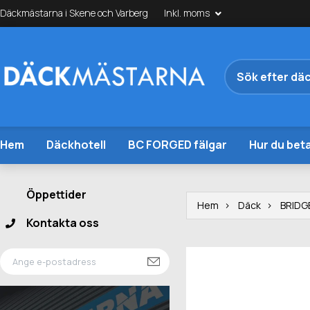
Däckmästarna i Skene och Varberg
Inkl. moms
Hem
Däckhotell
BC FORGED fälgar
Hur du beta
Öppettider
Hem
Däck
BRIDG
Kontakta oss