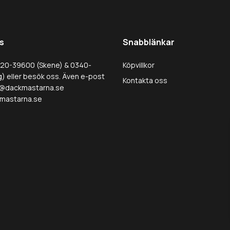
s
Snabblänkar
320-39600 (Skene) & 0340-
Köpvillkor
) eller besök oss. Även e-post
Kontakta oss
@dackmastarna.se
mastarna.se