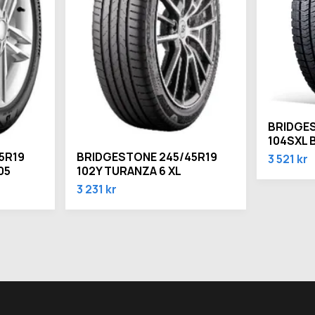
BRIDGES
104SXL 
5R19
BRIDGESTONE 245/45R19
3 521 kr
05
102Y TURANZA 6 XL
3 231 kr