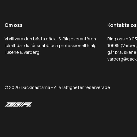
Om oss
Kontakta os
Vi vill vara den bästa däck- & fälgleverantören
Ring oss på 0
lokalt där du får snabb och professionell hjälp
10685 (Varberg
i Skene & Varberg.
går bra:
skene
varberg@dack
© 2026 Däckmästarna - Alla rättigheter reserverade