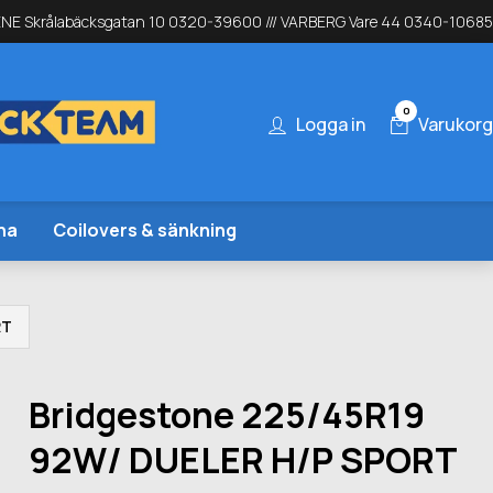
NE Skrålabäcksgatan 10 0320-39600 /// VARBERG Vare 44 0340-10685
0
Logga in
Varukorg
na
Coilovers & sänkning
RT
Bridgestone 225/45R19
92W/ DUELER H/P SPORT