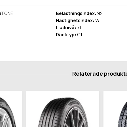
STONE
Belastningsindex:
92
Hastighetsindex:
W
Ljudnivå:
71
Däcktyp:
C1