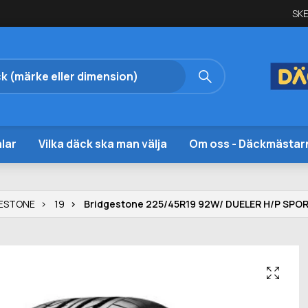
SKE
lar
Vilka däck ska man välja
Om oss - Däckmästar
ESTONE
19
Bridgestone 225/45R19 92W/ DUELER H/P SPO