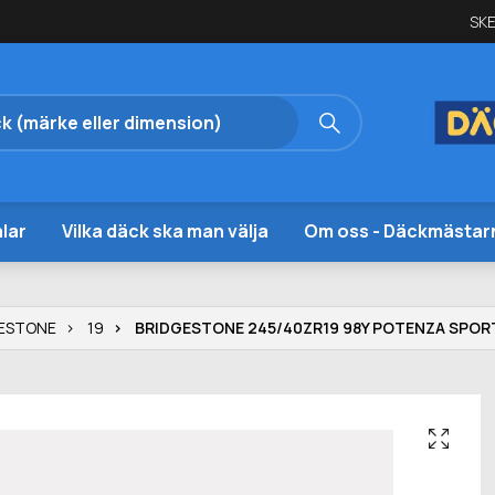
SKE
lar
Vilka däck ska man välja
Om oss - Däckmästar
ESTONE
19
BRIDGESTONE 245/40ZR19 98Y POTENZA SPOR