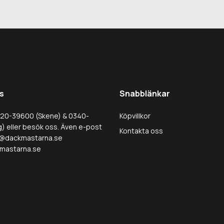
s
Snabblänkar
320-39600 (Skene) & 0340-
Köpvillkor
) eller besök oss. Även e-post
Kontakta oss
@dackmastarna.se
mastarna.se