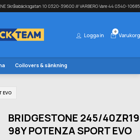
NE Skrålabäcksgatan 10 0320-39600 /// VARBERG Vare 44 0340-10685
0
Logga in
Varukorg
na
Coilovers & sänkning
T EVO
BRIDGESTONE 245/40ZR19
98Y POTENZA SPORT EVO