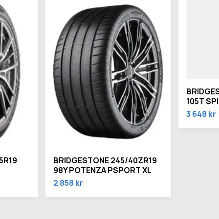
BRIDGES
105T SPI
3 648 kr
5R19
BRIDGESTONE 245/40ZR19
98Y POTENZA PSPORT XL
2 858 kr