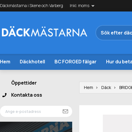
Däckmästarna i Skene och Varberg
Inkl. moms
Hem
Däckhotell
BC FORGED fälgar
Hur du beta
Öppettider
Hem
Däck
BRIDG
Kontakta oss