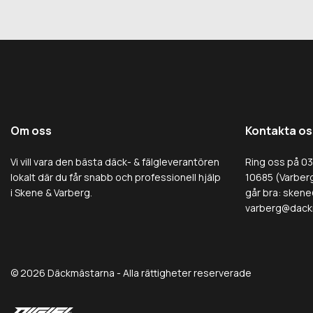
Om oss
Kontakta os
Vi vill vara den bästa däck- & fälgleverantören
Ring oss på 0
lokalt där du får snabb och professionell hjälp
10685 (Varberg
i Skene & Varberg.
går bra:
skene
varberg@dack
© 2026 Däckmästarna - Alla rättigheter reserverade