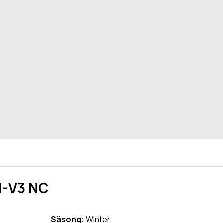
M-V3 NC
Säsong:
Winter