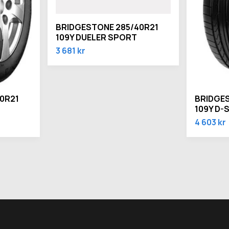
BRIDGESTONE 285/40R21
109Y DUELER SPORT
3 681 kr
0R21
BRIDGES
109Y D-
4 603 kr