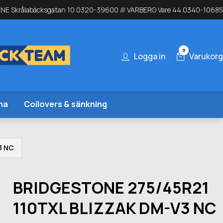
NE Skrålabäcksgatan 10 0320-39600 /// VARBERG Vare 44 0340-10685
0
Logga in
Varukorg
na
Coilovers & sänkning
3 NC
BRIDGESTONE 275/45R21
110TXL BLIZZAK DM-V3 NC