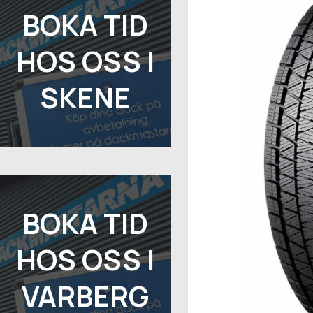
BOKA TID
HOS OSS I
SKENE
BOKA TID
HOS OSS I
VARBERG