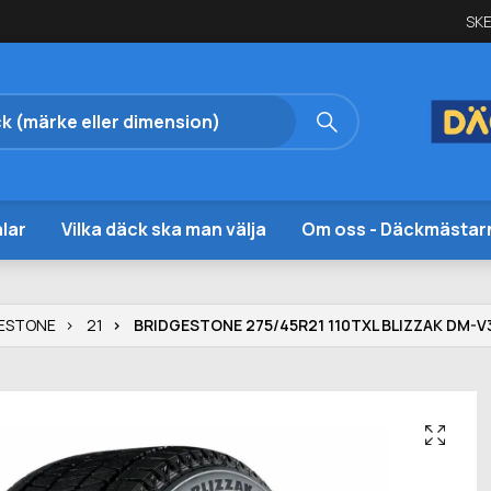
SKE
lar
Vilka däck ska man välja
Om oss - Däckmästar
ESTONE
21
BRIDGESTONE 275/45R21 110TXL BLIZZAK DM-V