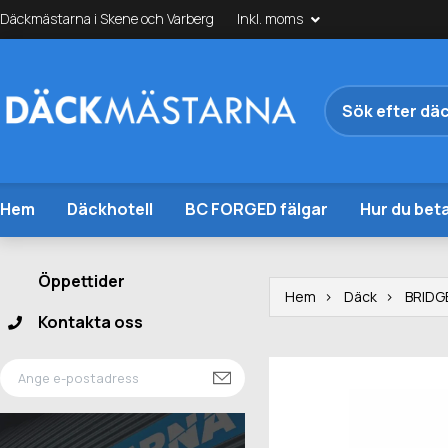
Däckmästarna i Skene och Varberg
Inkl. moms
Hem
Däckhotell
BC FORGED fälgar
Hur du beta
Öppettider
Hem
Däck
BRIDG
Kontakta oss