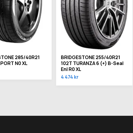
TONE 285/40R21
BRIDGESTONE 255/40R21
SPORT N0 XL
102T TURANZA 6 (+) B-Seal
Enl R0 XL
4 474 kr