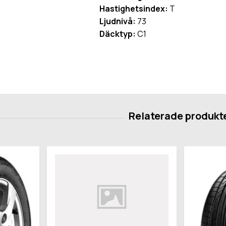
Hastighetsindex:
T
Ljudnivå:
73
Däcktyp:
C1