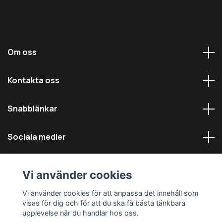
Om oss
Kontakta oss
Snabblänkar
Sociala medier
Vi använder cookies
Vi använder cookies för att anpassa det innehåll som
visas för dig och för att du ska få bästa tänkbara
© 2026 Däckmästarna - Alla rättigheter reserverade
upplevelse när du handlar hos oss.