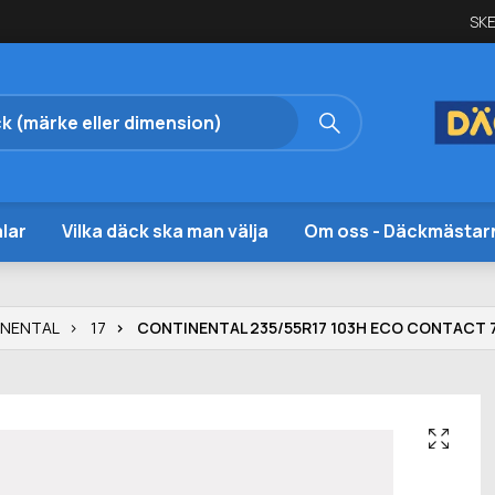
SKE
lar
Vilka däck ska man välja
Om oss - Däckmästar
INENTAL
17
CONTINENTAL 235/55R17 103H ECO CONTACT 7 