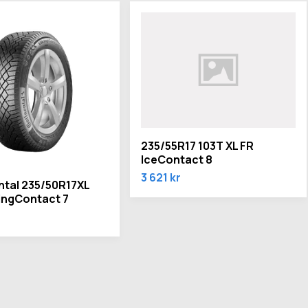
235/55R17 103T XL FR
IceContact 8
3 621 kr
ntal 235/50R17XL
ingContact 7