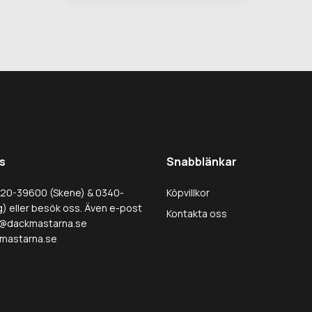
s
Snabblänkar
320-39600 (Skene) & 0340-
Köpvillkor
) eller besök oss. Även e-post
Kontakta oss
@dackmastarna.se
mastarna.se