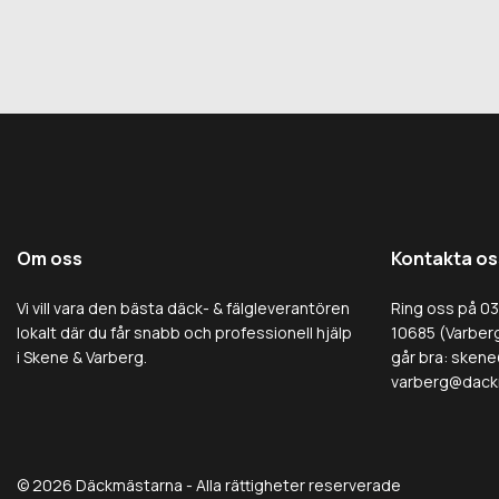
Om oss
Kontakta os
Vi vill vara den bästa däck- & fälgleverantören
Ring oss på 0
lokalt där du får snabb och professionell hjälp
10685 (Varberg
i Skene & Varberg.
går bra:
skene
varberg@dack
© 2026 Däckmästarna - Alla rättigheter reserverade