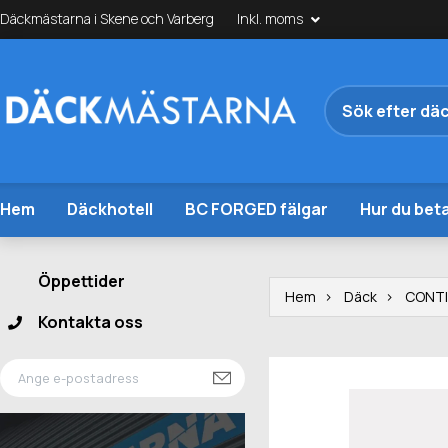
Däckmästarna i Skene och Varberg
Inkl. moms
Hem
Däckhotell
BC FORGED fälgar
Hur du beta
Öppettider
Hem
Däck
CONT
Kontakta oss