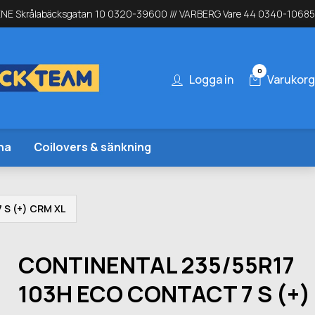
NE Skrålabäcksgatan 10 0320-39600 /// VARBERG Vare 44 0340-10685
0
Logga in
Varukorg
na
Coilovers & sänkning
S (+) CRM XL
CONTINENTAL 235/55R17
103H ECO CONTACT 7 S (+)