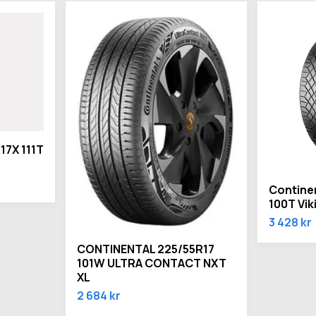
17X 111T
Contine
100T Vik
3 428 kr
CONTINENTAL 225/55R17
101W ULTRA CONTACT NXT
XL
2 684 kr