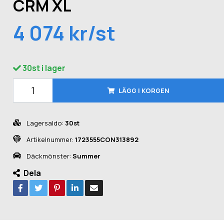
CRM XL
4 074 kr/st
30st i lager
LÄGG I KORGEN
Lagersaldo:
30st
Artikelnummer:
1723555CON313892
Däckmönster:
Summer
Dela