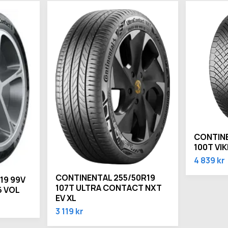
CONTINE
100T VI
4 839 kr
CONTINENTAL 255/50R19
19 99V
107T ULTRA CONTACT NXT
 VOL
EV XL
3 119 kr