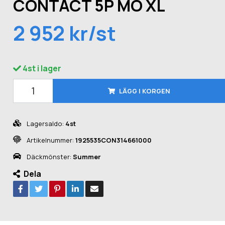
CONTACT 5P MO XL
2 952 kr/st
4st i lager
LÄGG I KORGEN
Lagersaldo:
4st
Artikelnummer:
1925535CON314661000
Däckmönster:
Summer
Dela