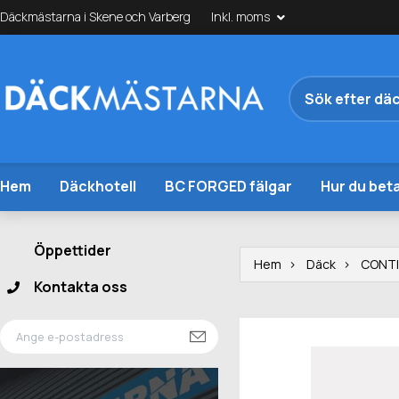
Däckmästarna i Skene och Varberg
Inkl. moms
Hem
Däckhotell
BC FORGED fälgar
Hur du beta
Öppettider
Hem
Däck
CONT
Kontakta oss