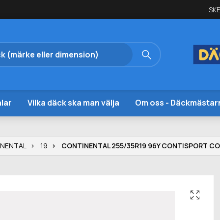
SKE
lar
Vilka däck ska man välja
Om oss - Däckmästar
INENTAL
19
CONTINENTAL 255/35R19 96Y CONTISPORT CO