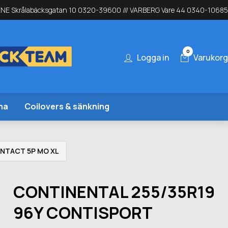
NE Skrålabäcksgatan 10 0320-39600 /// VARBERG Vare 44 0340-10685
0
Logga in
Varukorg
na
Coilovers & sänkning
NTACT 5P MO XL
CONTINENTAL 255/35R19
96Y CONTISPORT