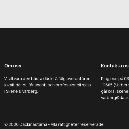
Om oss
Kontakta os
Vi vill vara den bästa däck- & fälgleverantören
Ring oss på 0
lokalt där du får snabb och professionell hjälp
10685 (Varberg
i Skene & Varberg.
går bra:
skene
varberg@dack
© 2026 Däckmästarna - Alla rättigheter reserverade