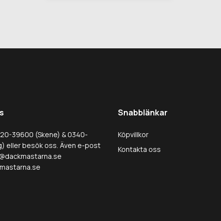
s
Snabblänkar
320-39600 (Skene) & 0340-
Köpvillkor
) eller besök oss. Även e-post
Kontakta oss
@dackmastarna.se
mastarna.se