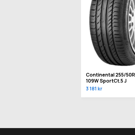
Continental 255/50
109W SportCt.5 J
3 181 kr