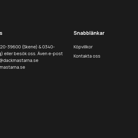
s
Snabblänkar
320-39600 (Skene) & 0340-
Köpvillkor
) eller besök oss. Även e-post
Kontakta oss
@dackmastarna.se
mastarna.se