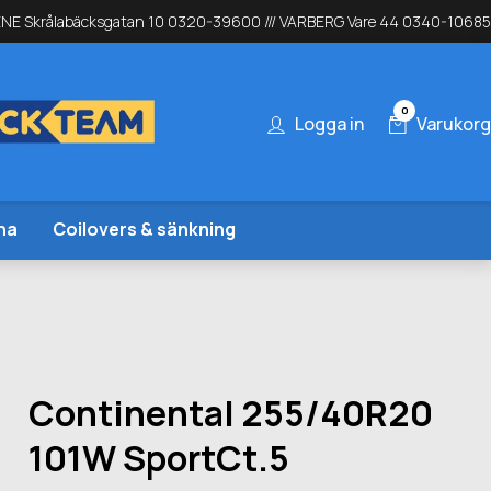
NE Skrålabäcksgatan 10 0320-39600 /// VARBERG Vare 44 0340-10685
0
Logga in
Varukorg
na
Coilovers & sänkning
Continental 255/40R20
101W SportCt.5