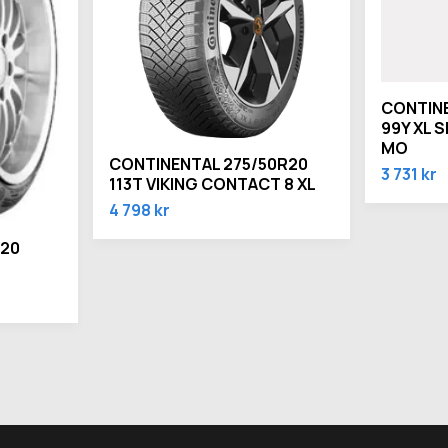
CONTINE
99Y XL 
MO
CONTINENTAL 275/50R20
3 731 kr
113T VIKING CONTACT 8 XL
4 798 kr
R20