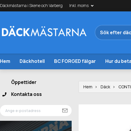
Däckmästarna i Skene och Varberg
Inkl. moms
Hem
Däckhotell
BC FORGED fälgar
Hur du beta
Öppettider
Hem
Däck
CONT
Kontakta oss