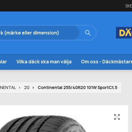
SKE
lar
Vilka däck ska man välja
Om oss - Däckmästar
INENTAL
20
Continental 255/40R20 101W SportCt.5