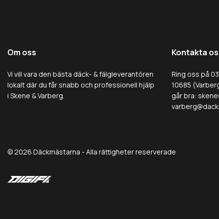
Om oss
Kontakta os
Vi vill vara den bästa däck- & fälgleverantören
Ring oss på 0
lokalt där du får snabb och professionell hjälp
10685 (Varberg
i Skene & Varberg.
går bra:
skene
varberg@dack
© 2026 Däckmästarna - Alla rättigheter reserverade