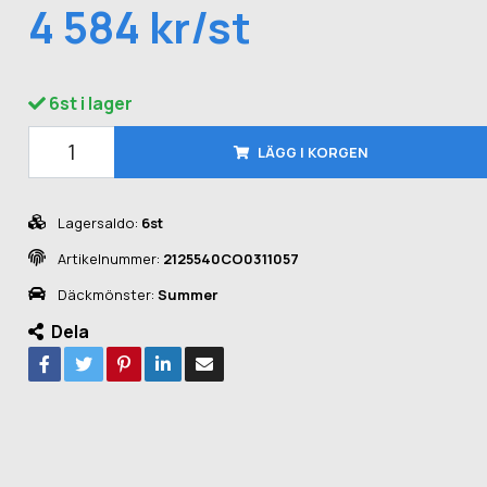
4 584 kr/st
6st i lager
LÄGG I KORGEN
Lagersaldo:
6st
Artikelnummer:
2125540CO0311057
Däckmönster:
Summer
Dela