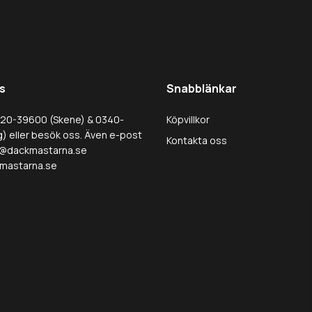
s
Snabblänkar
320-39600 (Skene) & 0340-
Köpvillkor
) eller besök oss. Även e-post
Kontakta oss
@dackmastarna.se
mastarna.se