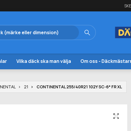
SKE
lar
Vilka däck ska man välja
Om oss - Däckmästar
INENTAL
21
CONTINENTAL 255/40R21 102Y SC-6* FR XL