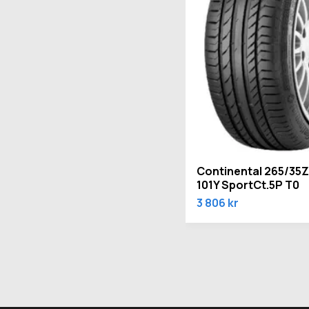
Continental 265/35
101Y SportCt.5P T0
3 806 kr