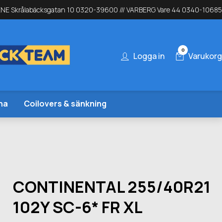
NE Skrålabäcksgatan 10 0320-39600 /// VARBERG Vare 44 0340-10685
0
Logga in
Varukorg
na
Coilovers & sänkning
CONTINENTAL 255/40R21
102Y SC-6* FR XL