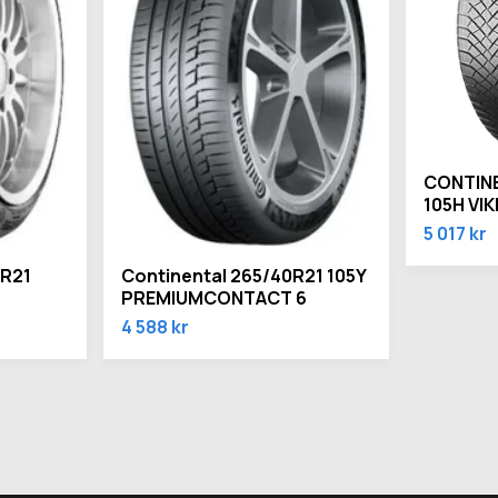
CONTINE
105H VI
5 017 kr
ZR21
Continental 265/40R21 105Y
PREMIUMCONTACT 6
4 588 kr