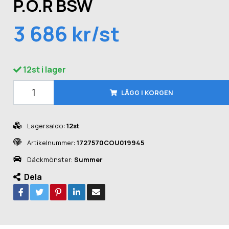
P.O.R BSW
3 686 kr/st
12st i lager
LÄGG I KORGEN
Lagersaldo:
12st
Artikelnummer:
1727570COU019945
Däckmönster:
Summer
Dela