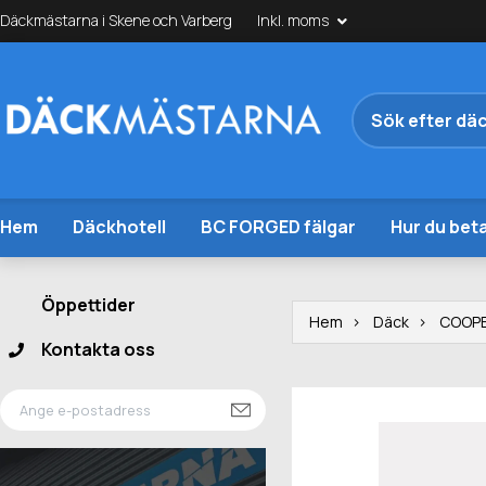
Däckmästarna i Skene och Varberg
Inkl. moms
Hem
Däckhotell
BC FORGED fälgar
Hur du beta
Öppettider
Hem
Däck
COOP
Kontakta oss