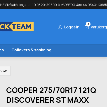
NE Skrålabäcksgatan 10 0320-39600 /// VARBERG Vare 44 0340-10685
0
Logga in
Varukorg
na
Coilovers & sänkning
 BSW
COOPER 275/70R17 121Q
DISCOVERER ST MAXX