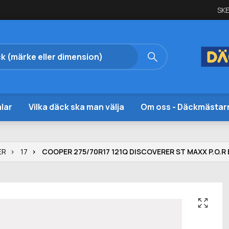
SKE
lar
Vilka däck ska man välja
Om oss - Däckmästar
ER
17
COOPER 275/70R17 121Q DISCOVERER ST MAXX P.O.R