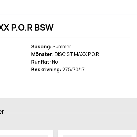
XX P.O.R BSW
Säsong:
Summer
Mönster:
DISC ST MAXX P.O.R
Runflat:
No
Beskrivning:
275/70/17