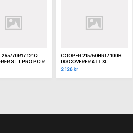
265/70R17 121Q
COOPER 215/60HR17 100H
RER STT PRO P.O.R
DISCOVERER ATT XL
2 126 kr