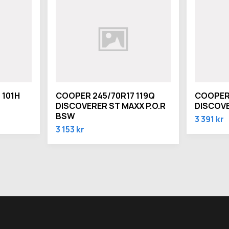
 101H
COOPER 245/70R17 119Q
COOPER 
DISCOVERER ST MAXX P.O.R
DISCOVE
BSW
3 391 kr
3 153 kr