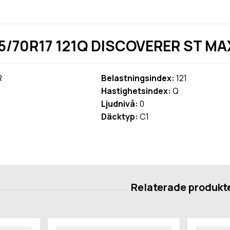
5/70R17 121Q DISCOVERER ST MA
R
Belastningsindex:
121
Hastighetsindex:
Q
Ljudnivå:
0
Däcktyp:
C1