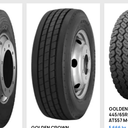
GOLDEN
445/65R
AT557 M
5 666 kr
GOLDEN CROWN