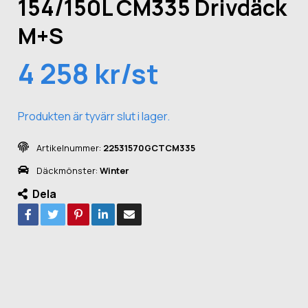
154/150L CM335 Drivdäck
M+S
4 258 kr/st
Produkten är tyvärr slut i lager.
Artikelnummer:
22531570GCTCM335
Däckmönster:
Winter
Dela