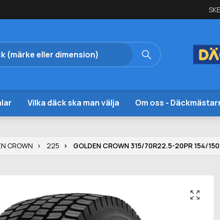
SKE
lar
Vilka däck ska man välja
Om oss - Däckmästar
EN CROWN
225
GOLDEN CROWN 315/70R22.5-20PR 154/150L