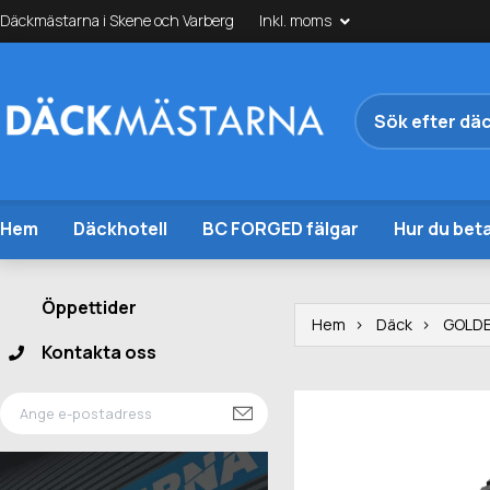
Däckmästarna i Skene och Varberg
Inkl. moms
Hem
Däckhotell
BC FORGED fälgar
Hur du beta
Öppettider
Hem
Däck
GOLD
Kontakta oss