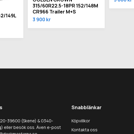
315/60R22.5-18PR 152/148M
CR966 Trailer M+S
52/149L
3 900 kr
s
Snabblänkar
320-39600 (Skene) & 0340-
Köpvillkor
) eller besök oss. Även e-post
Kontakta oss
@dackmastarna.se