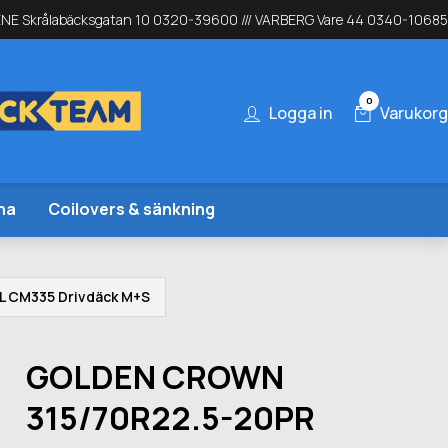
NE Skrålabäcksgatan 10 0320-39600 /// VARBERG Vare 44 0340-10685
0
Logga in
Varukorg
na
Coilovers & sänkning
 CM335 Drivdäck M+S
GOLDEN CROWN
315/70R22.5-20PR