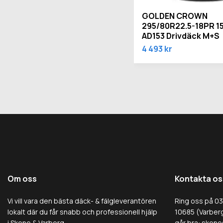
GOLDEN CROWN
295/80R22.5-18PR 1
AD153 Drivdäck M+S
4 493 kr
Om oss
Kontakta os
Vi vill vara den bästa däck- & fälgleverantören
Ring oss på 0
lokalt där du får snabb och professionell hjälp
10685 (Varberg
i Skene & Varberg.
går bra:
skene