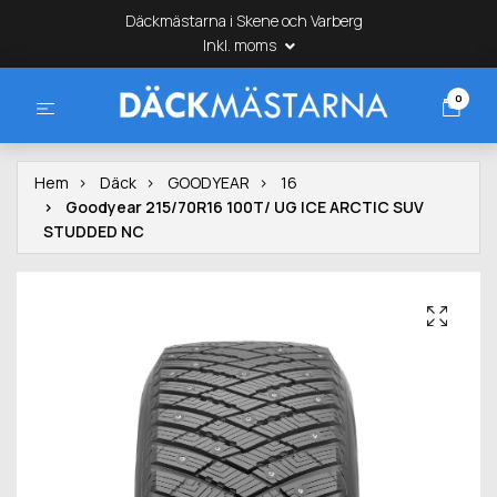
Däckmästarna i Skene och Varberg
Inkl. moms
0
Hem
Däck
GOODYEAR
16
Goodyear 215/70R16 100T/ UG ICE ARCTIC SUV
STUDDED NC