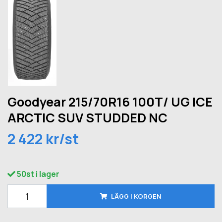
Goodyear 215/70R16 100T/ UG ICE
ARCTIC SUV STUDDED NC
2 422 kr/st
50st i lager
LÄGG I KORGEN