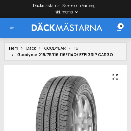
Däckmästarna i Skene och Varberg
Inkl. moms
0
Hem
Däck
GOODYEAR
16
Goodyear 215/75R16 116/114Q/ EFFIGRIP CARGO