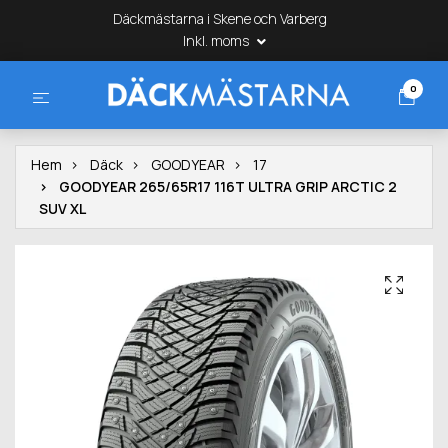
Däckmästarna i Skene och Varberg
Inkl. moms
0
Hem
Däck
GOODYEAR
17
GOODYEAR 265/65R17 116T ULTRA GRIP ARCTIC 2
SUV XL