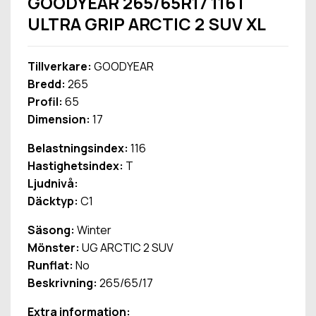
GOODYEAR 265/65R17 116T
ULTRA GRIP ARCTIC 2 SUV XL
Tillverkare:
GOODYEAR
Bredd:
265
Profil:
65
Dimension:
17
Belastningsindex:
116
Hastighetsindex:
T
Ljudnivå:
Däcktyp:
C1
Säsong:
Winter
Mönster:
UG ARCTIC 2 SUV
Runflat:
No
Beskrivning:
265/65/17
Extra information: