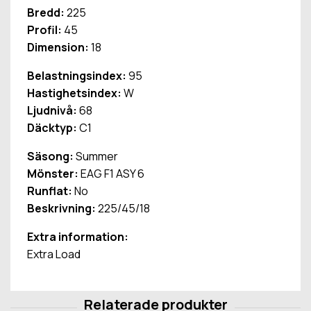
Bredd:
225
Profil:
45
Dimension:
18
Belastningsindex:
95
Hastighetsindex:
W
Ljudnivå:
68
Däcktyp:
C1
Säsong:
Summer
Mönster:
EAG F1 ASY 6
Runflat:
No
Beskrivning:
225/45/18
Extra information:
Extra Load