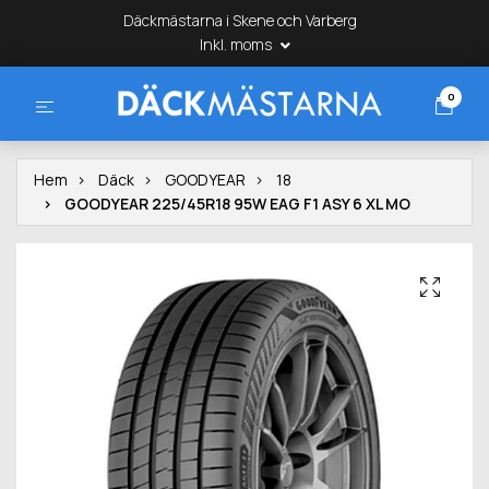
Däckmästarna i Skene och Varberg
Inkl. moms
0
Hem
Däck
GOODYEAR
18
GOODYEAR 225/45R18 95W EAG F1 ASY 6 XL MO