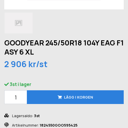
GOODYEAR 245/50R18 104Y EAG F1
ASY 6 XL
2 906 kr/st
3st i lager
LÄGG I KORGEN
Lagersaldo:
3st
Artikelnummer:
1824550GOO595425