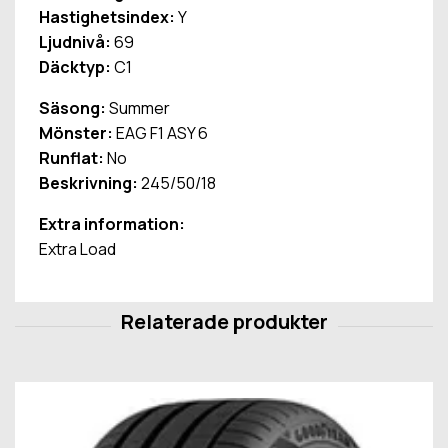
Hastighetsindex:
Y
Ljudnivå:
69
Däcktyp:
C1
Säsong:
Summer
Mönster:
EAG F1 ASY 6
Runflat:
No
Beskrivning:
245/50/18
Extra information:
Extra Load