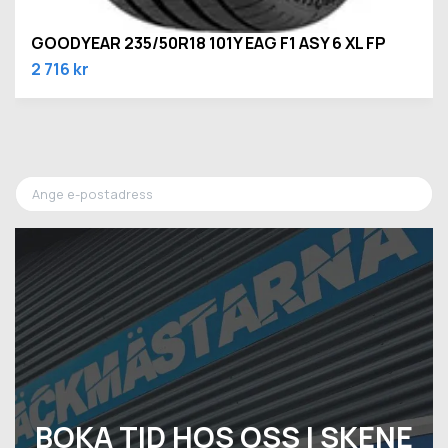
GOODYEAR 235/50R18 101Y EAG F1 ASY 6 XL FP
2 716 kr
BOKA TID HOS OSS I SKENE