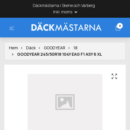
Däckmästarna i Skene och Varberg
Inkl. moms
0
Hem
Däck
GOODYEAR
18
GOODYEAR 245/50R18 104Y EAG F1 ASY 6 XL