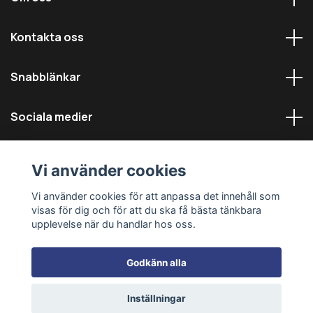
Kontakta oss
Snabblänkar
Sociala medier
Vi använder cookies
Vi använder cookies för att anpassa det innehåll som
visas för dig och för att du ska få bästa tänkbara
© 2026 Däckmästarna - Alla rättigheter reserverade
upplevelse när du handlar hos oss.
Godkänn alla
Inställningar