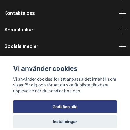
Kontakta oss
Snabblänkar
Sociala medier
Vi använder cookies
Vi använder cookies för att anpassa det innehåll som
visas för dig och för att du ska få bästa tänkbara
© 2026 Däckmästarna - Alla rättigheter reserverade
upplevelse när du handlar hos oss.
Godkänn alla
Inställningar