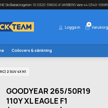
NE Skrålabäcksgatan 10 0320-39600 /// VARBERG Vare 44 0340-10685
0
Logga in
Varukorg
na
Coilovers & sänkning
IC) 2 SUV 4X N1
GOODYEAR 265/50R19
110Y XL EAGLE F1