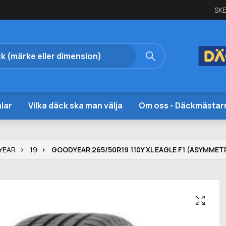
SKE
lar
Vilka däck ska man välja
Om oss - Däckmästar
YEAR
19
GOODYEAR 265/50R19 110Y XL EAGLE F1 (ASYMMETR