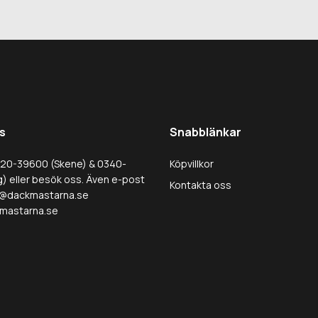
s
Snabblänkar
320-39600 (Skene) & 0340-
Köpvillkor
) eller besök oss. Även e-post
Kontakta oss
@dackmastarna.se
mastarna.se