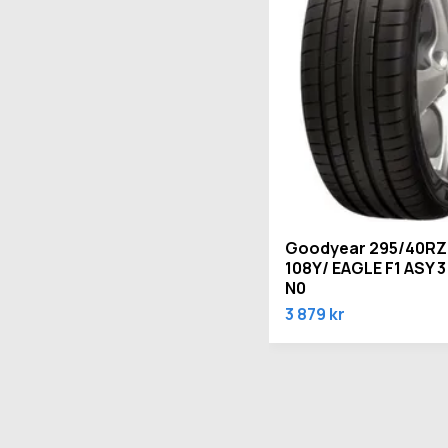
Goodyear 295/40RZ
108Y/ EAGLE F1 ASY 3
N0
3 879 kr