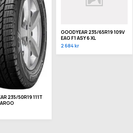
GOODYEAR 235/65R19 109V
EAG F1 ASY 6 XL
2 684 kr
R 235/50R19 111T
CARGO