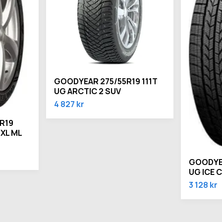
GOODYEAR 275/55R19 111T
UG ARCTIC 2 SUV
4 827 kr
R19
 XL ML
GOODYEA
UG ICE 
3 128 kr