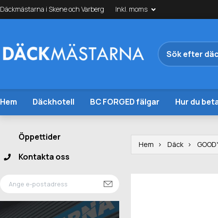
Däckmästarna i Skene och Varberg
Inkl. moms
Hem
Däckhotell
BC FORGED fälgar
Hur du beta
Öppettider
Hem
Däck
GOOD
Kontakta oss