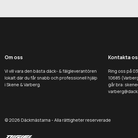
Om oss
Kontakta os
Vi vill vara den bästa däck- & fälgleverantören
Ring oss på 0
lokalt där du får snabb och professionell hjälp
10685 (Varberg
i Skene & Varberg.
går bra:
skene
varberg@dack
© 2026 Däckmästarna - Alla rättigheter reserverade