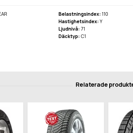
EAR
Belastningsindex:
110
Hastighetsindex:
Y
Ljudnivå:
71
Däcktyp:
C1