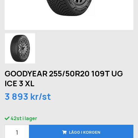
GOODYEAR 255/50R20 109T UG
ICE 3 XL
3 893 kr/st
42st i lager
LÄGG I KORGEN