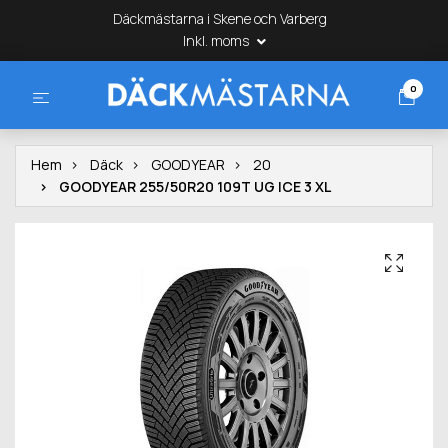
Däckmästarna i Skene och Varberg
Inkl. moms
0
Hem
Däck
GOODYEAR
20
GOODYEAR 255/50R20 109T UG ICE 3 XL