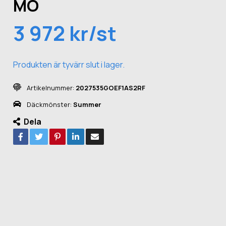
MO
3 972 kr/st
Produkten är tyvärr slut i lager.
Artikelnummer:
2027535GOEF1AS2RF
Däckmönster:
Summer
Dela