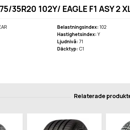
75/35R20 102Y/ EAGLE F1 ASY 2 X
EAR
Belastningsindex:
102
Hastighetsindex:
Y
Ljudnivå:
71
Däcktyp:
C1