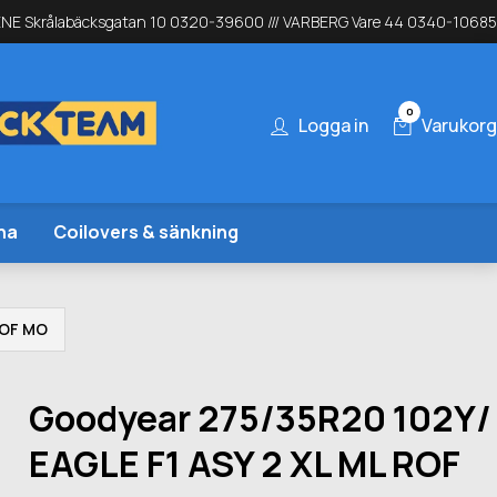
NE Skrålabäcksgatan 10 0320-39600 /// VARBERG Vare 44 0340-10685
0
Logga in
Varukorg
na
Coilovers & sänkning
ROF MO
Goodyear 275/35R20 102Y/
EAGLE F1 ASY 2 XL ML ROF