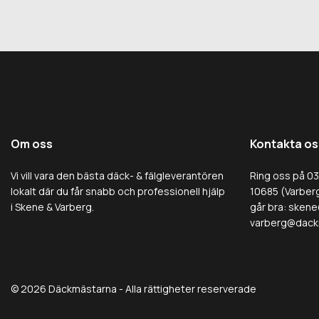
Om oss
Kontakta os
Vi vill vara den bästa däck- & fälgleverantören
Ring oss på 0
lokalt där du får snabb och professionell hjälp
10685 (Varberg
i Skene & Varberg.
går bra:
skene
varberg@dack
© 2026 Däckmästarna - Alla rättigheter reserverade