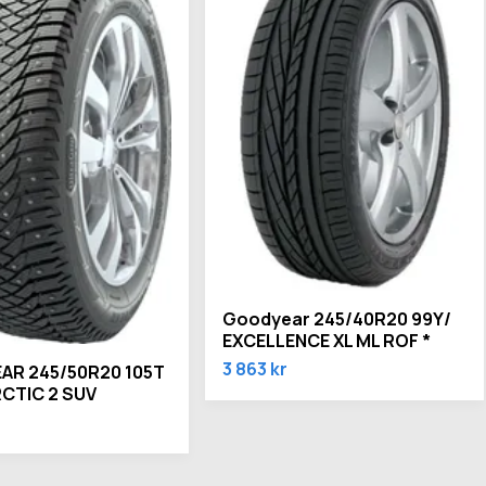
Goodyear 245/40R20 99Y/
EXCELLENCE XL ML ROF *
3 863 kr
R 245/50R20 105T
RCTIC 2 SUV