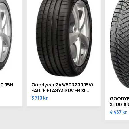
0 95H
Goodyear 245/50R20 105V/
EAGLE F1 ASY3 SUV FR XL J
3 710 kr
GOODYEA
XL UG A
4 457 kr