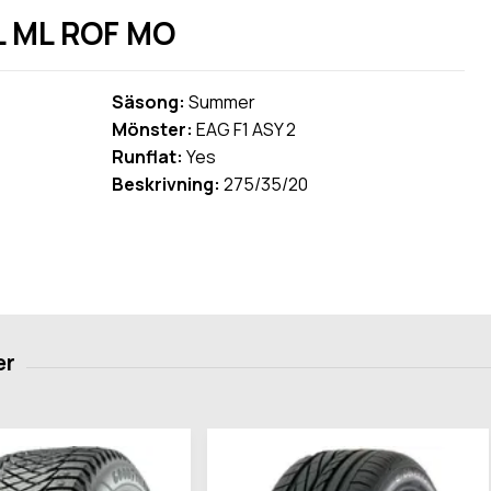
L ML ROF MO
Säsong:
Summer
Mönster:
EAG F1 ASY 2
Runflat:
Yes
Beskrivning:
275/35/20