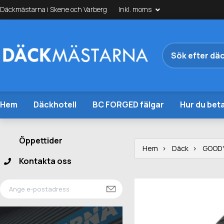
Däckmästarna i Skene och Varberg
Inkl. moms
Hem
Däckhotell
BC FORGED fälgar
Hur du beta
Öppettider
Hem
Däck
GOOD
Kontakta oss