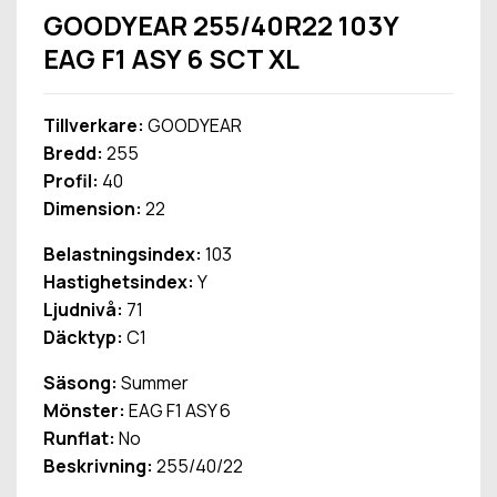
GOODYEAR 255/40R22 103Y
EAG F1 ASY 6 SCT XL
Tillverkare:
GOODYEAR
Bredd:
255
Profil:
40
Dimension:
22
Belastningsindex:
103
Hastighetsindex:
Y
Ljudnivå:
71
Däcktyp:
C1
Säsong:
Summer
Mönster:
EAG F1 ASY 6
Runflat:
No
Beskrivning:
255/40/22