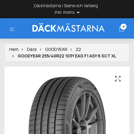
Däckmästarna i Skene och Varberg
Inkl. moms
0
Hem
Däck
GOODYEAR
22
GOODYEAR 255/40R22 103Y EAG F1 ASY 6 SCT XL