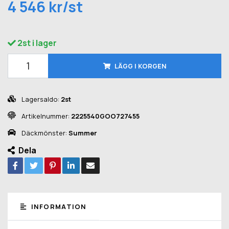
4 546 kr/st
2st i lager
LÄGG I KORGEN
Lagersaldo:
2st
Artikelnummer:
2225540GOO727455
Däckmönster:
Summer
Dela
INFORMATION