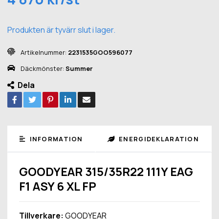
Produkten är tyvärr slut i lager.
Artikelnummer:
2231535GOO596077
Däckmönster:
Summer
Dela
INFORMATION
ENERGIDEKLARATION
GOODYEAR 315/35R22 111Y EAG
F1 ASY 6 XL FP
Tillverkare:
GOODYEAR