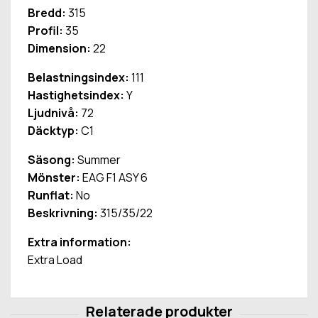
Bredd:
315
Profil:
35
Dimension:
22
Belastningsindex:
111
Hastighetsindex:
Y
Ljudnivå:
72
Däcktyp:
C1
Säsong:
Summer
Mönster:
EAG F1 ASY 6
Runflat:
No
Beskrivning:
315/35/22
Extra information:
Extra Load