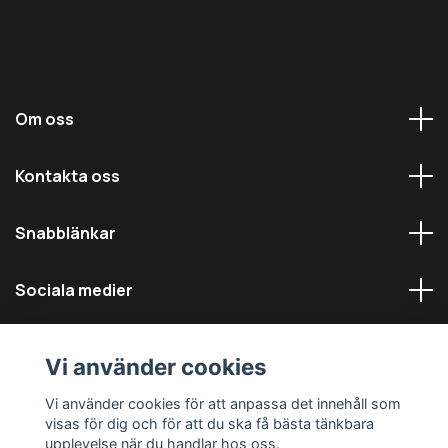
Om oss
Kontakta oss
Snabblänkar
Sociala medier
Vi använder cookies
Vi använder cookies för att anpassa det innehåll som
visas för dig och för att du ska få bästa tänkbara
© 2026 Däckmästarna - Alla rättigheter reserverade
upplevelse när du handlar hos oss.