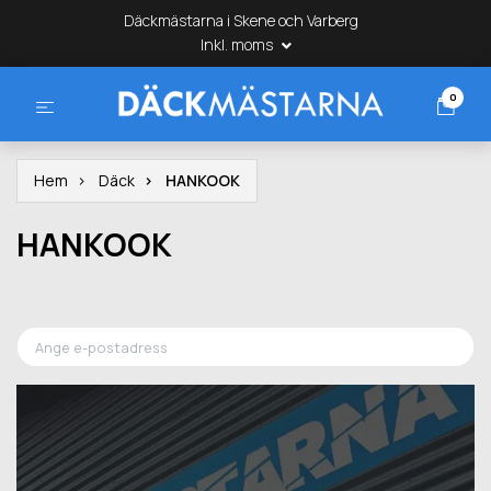
Däckmästarna i Skene och Varberg
Inkl. moms
0
Hem
Däck
HANKOOK
HANKOOK