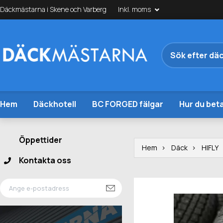
Däckmästarna i Skene och Varberg
Inkl. moms
Hem
Däckhotell
BC FORGED fälgar
Hur du beta
Öppettider
Hem
Däck
HIFLY
Kontakta oss