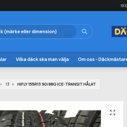
SKE
lar
Vilka däck ska man välja
Om oss - Däckmästar
13
HIFLY 155R13 90/88Q ICE-TRANSIT HÅLAT