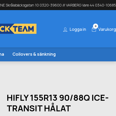
NE Skrålabäcksgatan 10 0320-39600 /// VARBERG Vare 44 0340-10685
0
Logga in
Varukorg
na
Coilovers & sänkning
HIFLY 155R13 90/88Q ICE-
TRANSIT HÅLAT