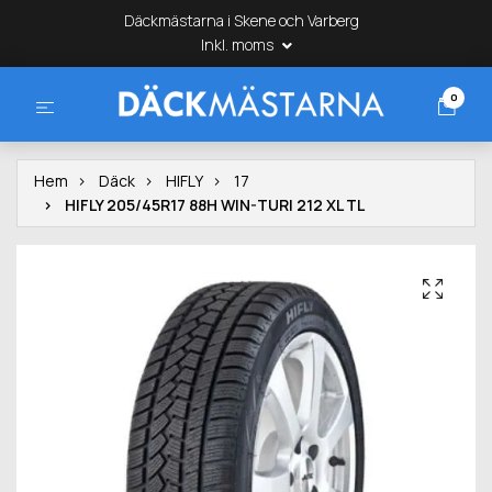
Däckmästarna i Skene och Varberg
Inkl. moms
0
Hem
Däck
HIFLY
17
HIFLY 205/45R17 88H WIN-TURI 212 XL TL