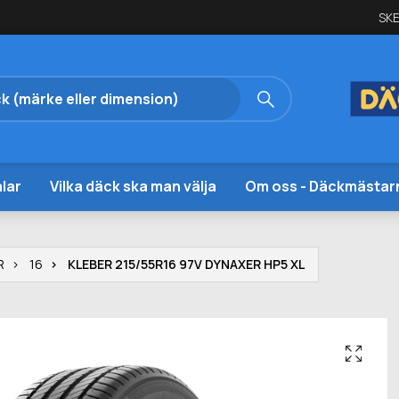
SKE
lar
Vilka däck ska man välja
Om oss - Däckmästar
R
16
KLEBER 215/55R16 97V DYNAXER HP5 XL