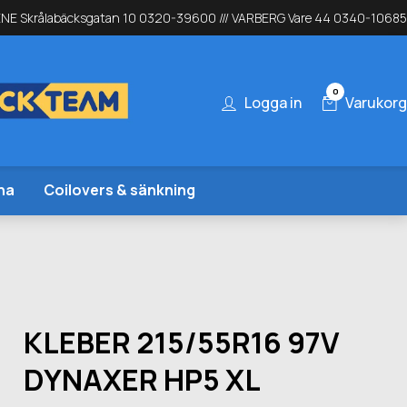
NE Skrålabäcksgatan 10 0320-39600 /// VARBERG Vare 44 0340-10685
0
Logga in
Varukorg
na
Coilovers & sänkning
KLEBER 215/55R16 97V
DYNAXER HP5 XL