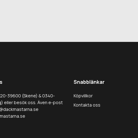
s
Snabblänkar
320-39600 (Skene) & 0340-
Köpvillkor
) eller besök oss. Även e-post
Kontakta oss
@dackmastarna.se
mastarna.se