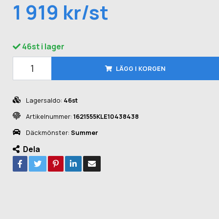
1 919 kr/st
46st i lager
LÄGG I KORGEN
Lagersaldo:
46st
Artikelnummer:
1621555KLE10438438
Däckmönster:
Summer
Dela