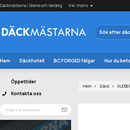
Däckmästarna i Skene och Varberg
Inkl. moms
Hem
Däckhotell
BC FORGED fälgar
Hur du beta
Öppettider
Hem
Däck
KLEBE
Kontakta oss