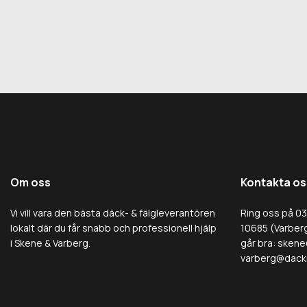
Om oss
Kontakta os
Vi vill vara den bästa däck- & fälgleverantören
Ring oss på 0
lokalt där du får snabb och professionell hjälp
10685 (Varberg
i Skene & Varberg.
går bra:
skene
varberg@dack