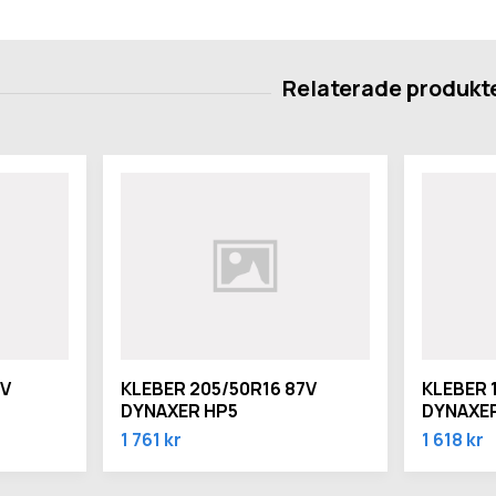
7V
KLEBER 205/50R16 87V
KLEBER 
DYNAXER HP5
DYNAXER
1 761 kr
1 618 kr