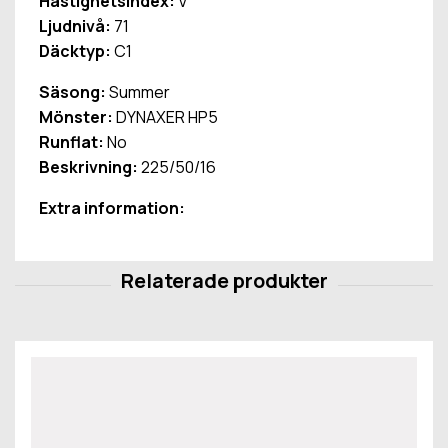
Hastighetsindex:
V
Ljudnivå:
71
Däcktyp:
C1
Säsong:
Summer
Mönster:
DYNAXER HP5
Runflat:
No
Beskrivning:
225/50/16
Extra information: