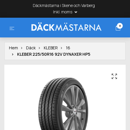
Däckmästarna i Skene och Varberg
Inkl. moms
0
Hem
Däck
KLEBER
16
KLEBER 225/50R16 92V DYNAXER HP5