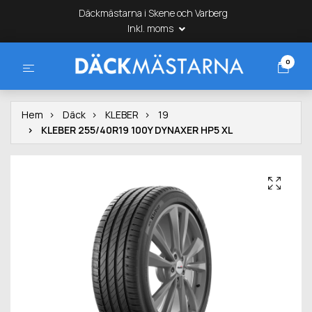
Däckmästarna i Skene och Varberg
Inkl. moms
0
Hem
Däck
KLEBER
19
KLEBER 255/40R19 100Y DYNAXER HP5 XL