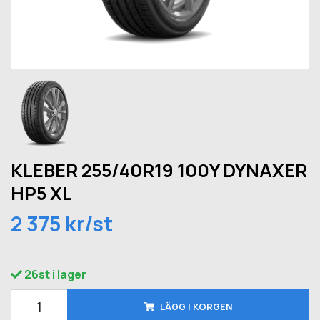
KLEBER 255/40R19 100Y DYNAXER
HP5 XL
2 375 kr/st
26st i lager
LÄGG I KORGEN