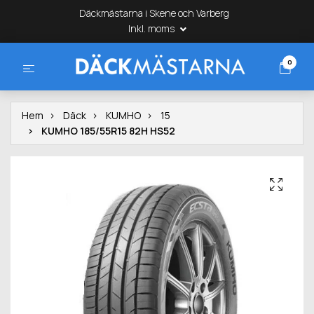
Däckmästarna i Skene och Varberg
Inkl. moms
0
Hem
Däck
KUMHO
15
KUMHO 185/55R15 82H HS52