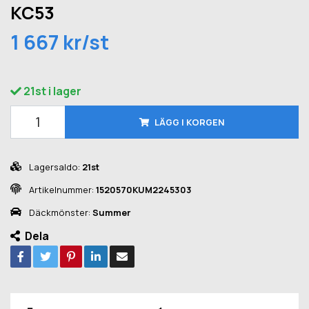
KC53
1 667 kr/st
21st i lager
LÄGG I KORGEN
Lagersaldo:
21st
Artikelnummer:
1520570KUM2245303
Däckmönster:
Summer
Dela