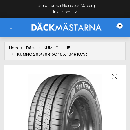
Däckmästarna i Skene och Varberg
Inkl. moms
0
Hem
Däck
KUMHO
15
KUMHO 205/70R15C 106/104R KC53