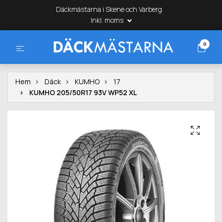
Däckmästarna i Skene och Varberg
Inkl. moms
0
Hem
Däck
KUMHO
17
KUMHO 205/50R17 93V WP52 XL