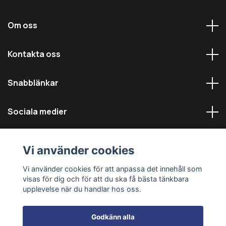
Om oss
Kontakta oss
Snabblänkar
Sociala medier
Vi använder cookies
Vi använder cookies för att anpassa det innehåll som
visas för dig och för att du ska få bästa tänkbara
© 2026 Däckmästarna - Alla rättigheter reserverade
upplevelse när du handlar hos oss.
Godkänn alla