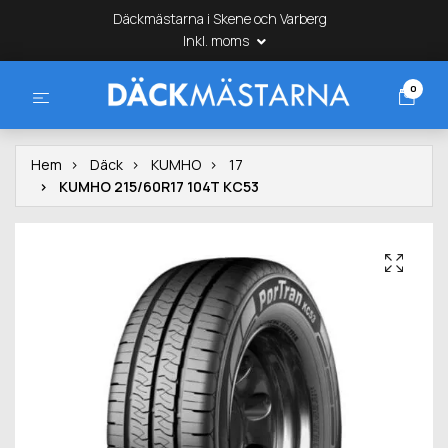
Däckmästarna i Skene och Varberg
Inkl. moms
0
Hem
Däck
KUMHO
17
KUMHO 215/60R17 104T KC53