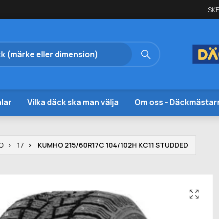
SKE
lar
Vilka däck ska man välja
Om oss - Däckmästar
O
17
KUMHO 215/60R17C 104/102H KC11 STUDDED