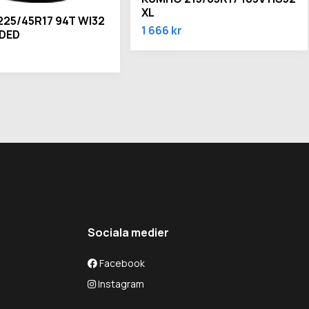
XL
25/45R17 94T WI32
1 666 kr
DED
Sociala medier
Facebook
Instagram