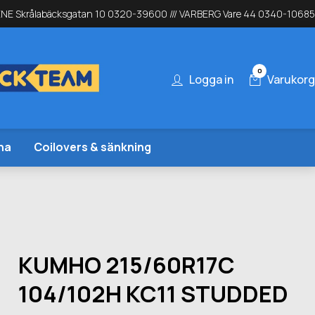
NE Skrålabäcksgatan 10 0320-39600 /// VARBERG Vare 44 0340-10685
0
Logga in
Varukorg
na
Coilovers & sänkning
KUMHO 215/60R17C
104/102H KC11 STUDDED