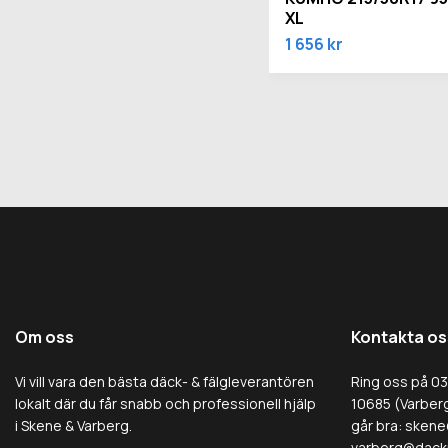
XL
1 656 kr
Om oss
Kontakta os
Vi vill vara den bästa däck- & fälgleverantören
Ring oss på 0
lokalt där du får snabb och professionell hjälp
10685 (Varberg
i Skene & Varberg.
går bra:
skene
varberg@dack