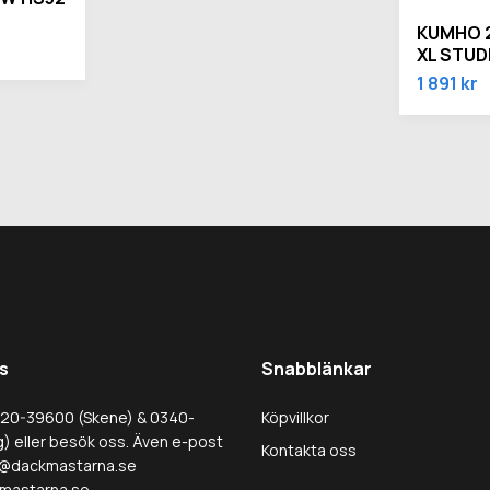
KUMHO 2
XL STUD
1 891 kr
s
Snabblänkar
320-39600 (Skene) & 0340-
Köpvillkor
) eller besök oss. Även e-post
Kontakta oss
@dackmastarna.se
mastarna.se