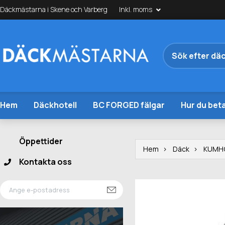
Däckmästarna i Skene och Varberg
Inkl. moms
Hem
Däckhotell
BC FORGED fälgar
Hur du beta
Öppettider
Hem
Däck
KUMH
Kontakta oss