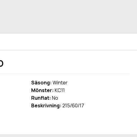
D
Säsong:
Winter
Mönster:
KC11
Runflat:
No
Beskrivning:
215/60/17