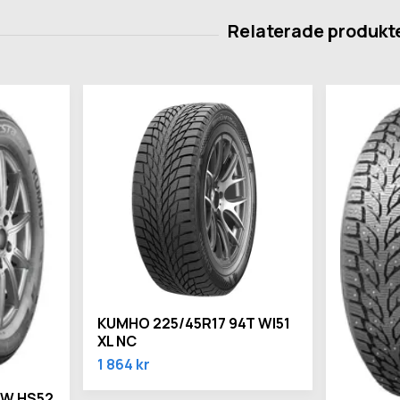
KUMHO 225/45R17 94T WI51
XL NC
1 864 kr
5W HS52