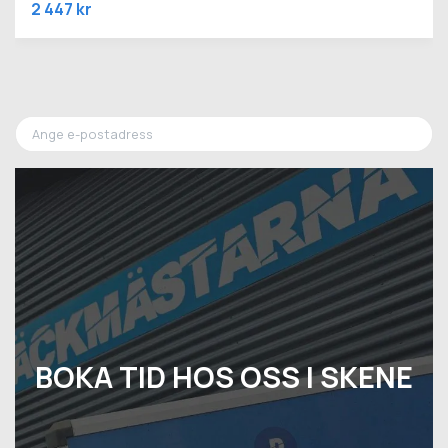
2 447 kr
BOKA TID HOS OSS I SKENE