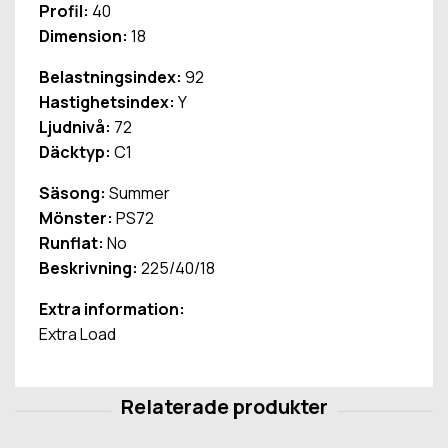
Profil:
40
Dimension:
18
Belastningsindex:
92
Hastighetsindex:
Y
Ljudnivå:
72
Däcktyp:
C1
Säsong:
Summer
Mönster:
PS72
Runflat:
No
Beskrivning:
225/40/18
Extra information:
Extra Load