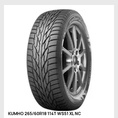
KUMHO 265/60R18 114T WS51 XL NC