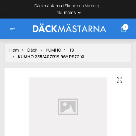
Däckmästarna i Skene och Varberg
Inkl. moms
0
Hem
Däck
KUMHO
19
KUMHO 235/40ZR19 96Y PS72 XL