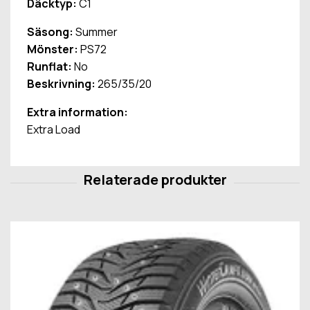
Däcktyp:
C1
Säsong:
Summer
Mönster:
PS72
Runflat:
No
Beskrivning:
265/35/20
Extra information:
Extra Load