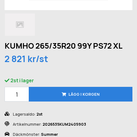
KUMHO 265/35R20 99Y PS72 XL
2 821 kr/st
2st i lager
LÄGG I KORGEN
Lagersaldo:
2st
Artikelnummer:
2026535KUM2405903
Däckmönster:
Summer