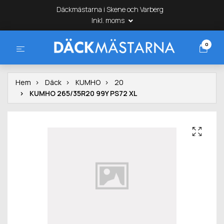
Däckmästarna i Skene och Varberg
Inkl. moms
0
Hem
Däck
KUMHO
20
KUMHO 265/35R20 99Y PS72 XL