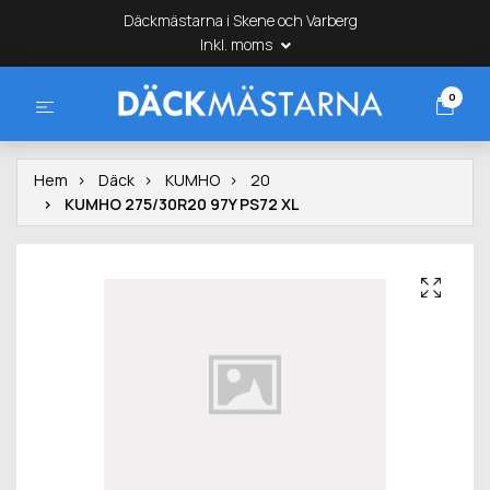
Däckmästarna i Skene och Varberg
Inkl. moms
0
Hem
Däck
KUMHO
20
KUMHO 275/30R20 97Y PS72 XL