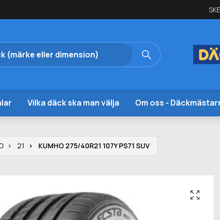
SKE
lar
Vilka däck ska man välja
Om oss - Däckmästar
O
21
KUMHO 275/40R21 107Y PS71 SUV