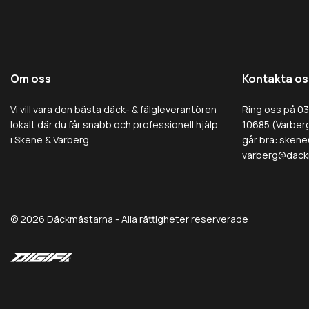
Om oss
Kontakta os
Vi vill vara den bästa däck- & fälgleverantören
Ring oss på 0
lokalt där du får snabb och professionell hjälp
10685 (Varberg
i Skene & Varberg.
går bra:
skene
varberg@dack
© 2026 Däckmästarna - Alla rättigheter reserverade