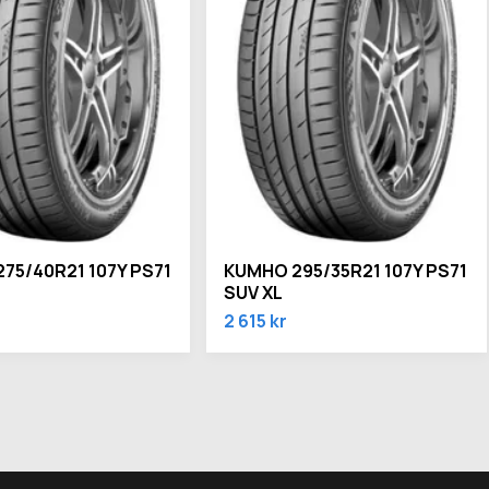
75/40R21 107Y PS71
KUMHO 295/35R21 107Y PS71
SUV XL
2 615 kr