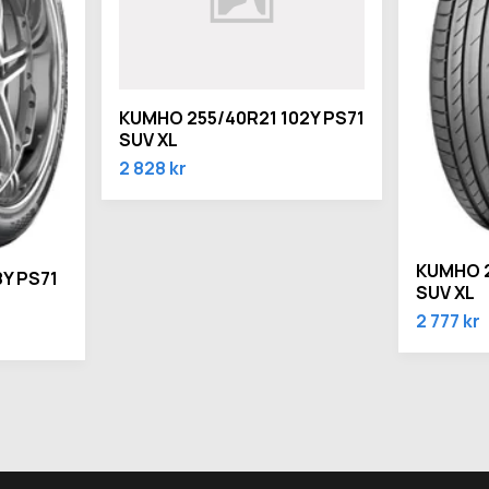
KUMHO 255/40R21 102Y PS71
SUV XL
2 828 kr
KUMHO 2
Y PS71
SUV XL
2 777 kr