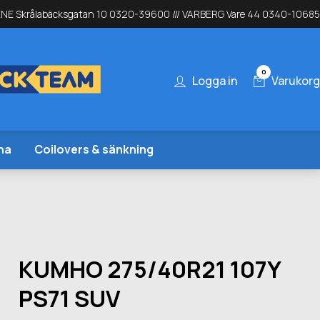
NE Skrålabäcksgatan 10 0320-39600 /// VARBERG Vare 44 0340-10685
0
Logga in
Varukorg
na
Coilovers & sänkning
KUMHO 275/40R21 107Y
PS71 SUV