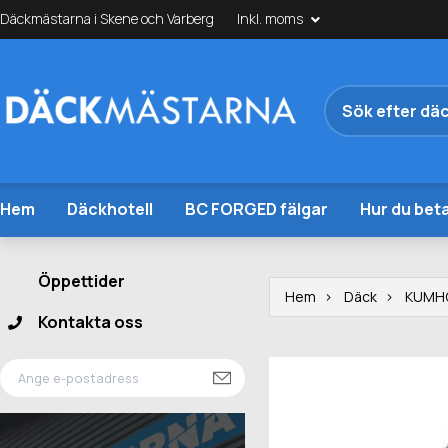
Däckmästarna i Skene och Varberg
Inkl. moms
Hem
Däckhotell
BC FORGED fälgar
Hur du beta
Öppettider
Hem
Däck
KUMH
Kontakta oss