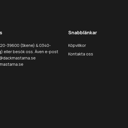
s
Snabblänkar
320-39600 (Skene) & 0340-
Köpvillkor
) eller besök oss. Även e-post
Kontakta oss
@dackmastarna.se
mastarna.se