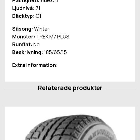
Hastighetsindex:
T
Ljudnivå:
71
Däcktyp:
C1
Säsong:
Winter
Mönster:
TREK M7 PLUS
Runflat:
No
Beskrivning:
185/65/15
Extra information: