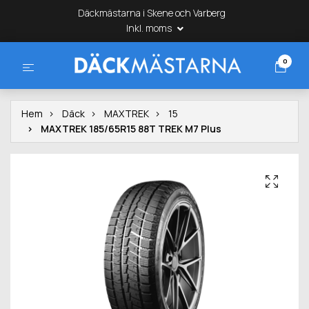
Däckmästarna i Skene och Varberg
Inkl. moms
0
Hem
Däck
MAXTREK
15
MAXTREK 185/65R15 88T TREK M7 Plus