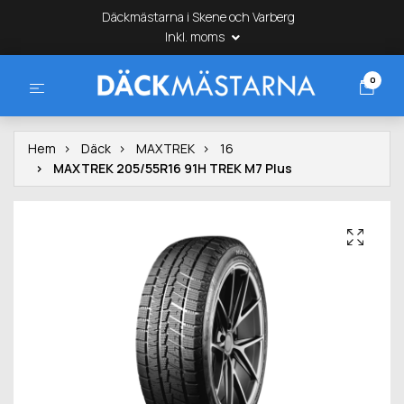
Däckmästarna i Skene och Varberg
Inkl. moms
0
Hem
Däck
MAXTREK
16
MAXTREK 205/55R16 91H TREK M7 Plus