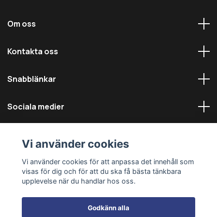
Om oss
Kontakta oss
Snabblänkar
Sociala medier
Vi använder cookies
Vi använder cookies för att anpassa det innehåll som
visas för dig och för att du ska få bästa tänkbara
© 2026 Däckmästarna - Alla rättigheter reserverade
upplevelse när du handlar hos oss.
Godkänn alla