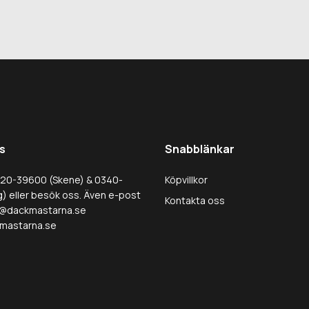
s
Snabblänkar
320-39600 (Skene) & 0340-
Köpvillkor
) eller besök oss. Även e-post
Kontakta oss
@dackmastarna.se
mastarna.se