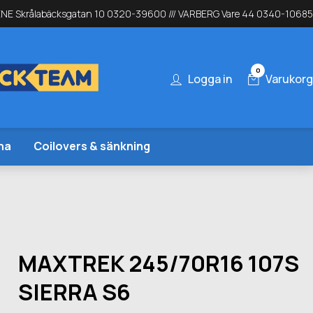
NE Skrålabäcksgatan 10 0320-39600 /// VARBERG Vare 44 0340-10685
0
Logga in
Varukorg
na
Coilovers & sänkning
MAXTREK 245/70R16 107S
SIERRA S6