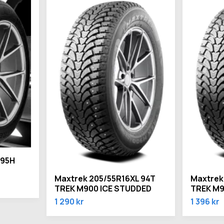
 95H
Maxtrek 205/55R16XL 94T
Maxtrek
TREK M900 ICE STUDDED
TREK M9
1 290 kr
1 396 kr