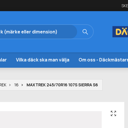
SKE
lar
Vilka däck ska man välja
Om oss - Däckmästar
REK
16
MAXTREK 245/70R16 107S SIERRA S6