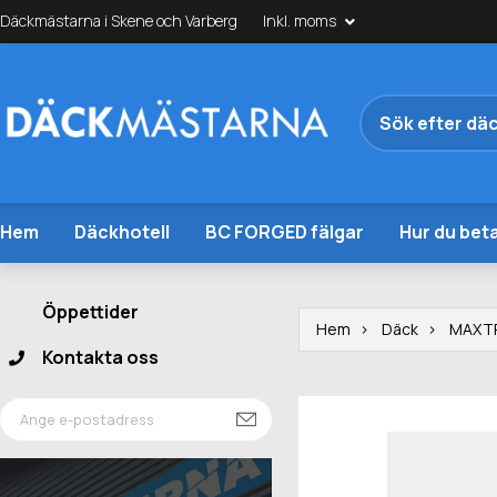
Däckmästarna i Skene och Varberg
Inkl. moms
Hem
Däckhotell
BC FORGED fälgar
Hur du beta
Öppettider
Hem
Däck
MAXT
Kontakta oss