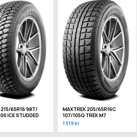
 215/65R16 98T/
MAXTREK 205/65R16C
00 ICE STUDDED
107/105Q TREK M7
1 519 kr