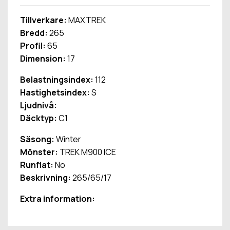
Tillverkare:
MAXTREK
Bredd:
265
Profil:
65
Dimension:
17
Belastningsindex:
112
Hastighetsindex:
S
Ljudnivå:
Däcktyp:
C1
Säsong:
Winter
Mönster:
TREK M900 ICE
Runflat:
No
Beskrivning:
265/65/17
Extra information: