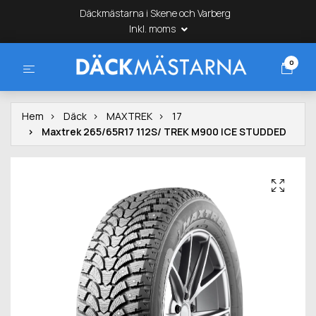
Däckmästarna i Skene och Varberg
Inkl. moms
0
Hem
Däck
MAXTREK
17
Maxtrek 265/65R17 112S/ TREK M900 ICE STUDDED