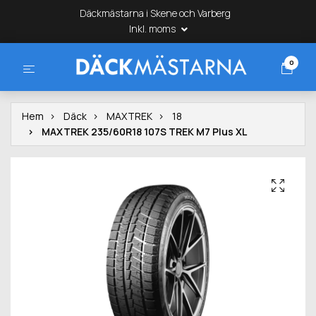
Däckmästarna i Skene och Varberg
Inkl. moms
0
Hem
Däck
MAXTREK
18
MAXTREK 235/60R18 107S TREK M7 Plus XL