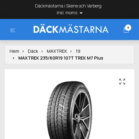
Däckmästarna i Skene och Varberg
Inkl. moms
0
Hem
Däck
MAXTREK
19
MAXTREK 235/60R19 107T TREK M7 Plus